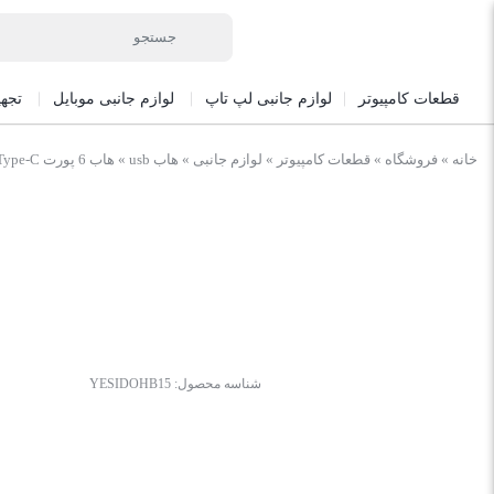
قطعات کامپیوتر
لوازم جانبی لپ تاپ
لوازم جانبی موبایل
تجه
خانه
»
فروشگاه
»
قطعات کامپیوتر
»
لوازم جانبی
»
هاب usb
»
هاب 6 پورت Type-C یسیدو HB15
شناسه محصول:
YESIDOHB15