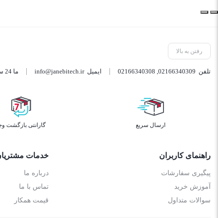
رفتن به بالا
تلفن
02166340309
,
02166340308
ایمیل
info@janebitech.ir
ما 24 ساعته 7 روز هفته پاسخگوی شما هستیم.
ارسال سریع
گارانتی بازگشت وج
راهنمای کاربران
خدمات مشتریا
پیگیری سفارشات
درباره ما
آموزش خرید
تماس با ما
سوالات متداول
قیمت همکار