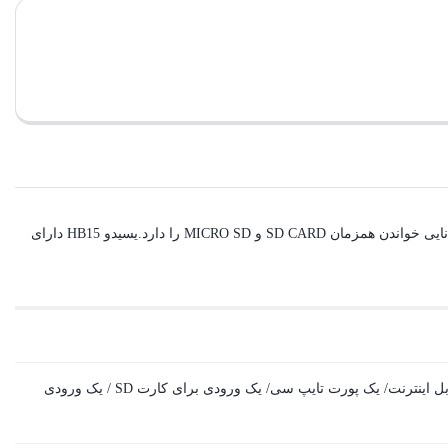
این هاب تایپسی یسیدو YESIDO HB15 با بدنه مقاوم آلمینیومی باعث جلوگیری از داغ شدن می شود.هاب یسیدو HB15 دارای 6 ورودی است.هاب HB15 توانایی خواندن همزمان SD CARD و MICRO SD را دارد.یسیدو HB15 دارای
یک پورت USB 2 با سرعت 12 Mbps / یک پورت USB 3 با سرعت 480 Mbps / یک پورت RJ45 مناسب برای کابل اینترنت/ یک پورت تایپ سی/ یک ورودی برای کارت SD / یک ورودی