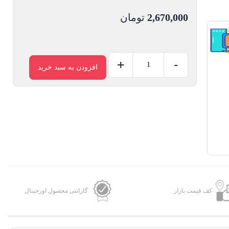
2,670,000
تومان
+
-
افزودن به سبد خرید
هاب
6
پورت
Type-
C
یسیدو
HB15
عدد
کف قیمت بازار
گارانتی محصول اورجینال