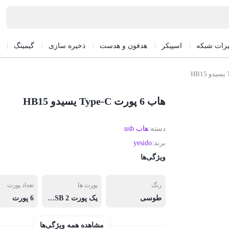
یزات شبکه
اسپیکر
هدفون و هدست
ذخیره سازی
گیمینگ
هاب 6 پورت Type-C یسیدو HB15
دسته:
هاب usb
برند:
yesido
ویژگی‌ها
رنگ
پورت ها
تعداد پورت‌
طوسی
یک پورت USB 2 با سرعت 12 Mbps / یک پورت USB 3 با سرعت 480 Mbps / یک پورت RJ45 مناسب برای کابل اینترنت/ یک پورت تایپ سی/ یک ورودی برای کارت SD / یک ورودی برای رم
6 پورت
مشاهده همه ویژگی‌ها