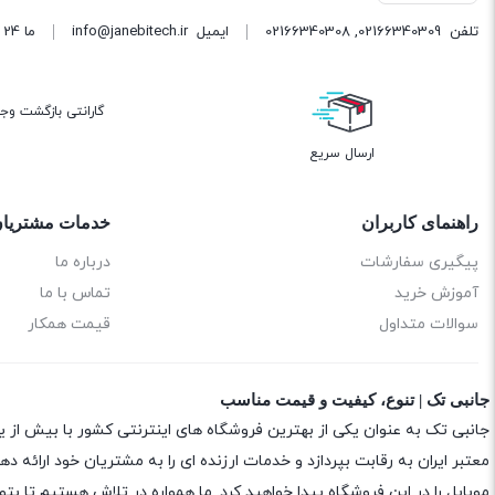
تلفن
02166340309
,
02166340308
ایمیل
info@janebitech.ir
ما 24 ساعته 7 روز هفته پاسخگوی شما هستیم.
گارانتی بازگشت وج
ارسال سریع
راهنمای کاربران
خدمات مشتریا
پیگیری سفارشات
درباره ما
آموزش خرید
تماس با ما
سوالات متداول
قیمت همکار
جانبی تک | تنوع، کیفیت و قیمت مناسب
جانبی تک به عنوان یکی از بهترین فروشگاه های اینترنتی کشور با بیش از 
معتبر ایران به رقابت بپردازد و خدمات ارزنده ای را به مشتریان خود ارائه
موبایل را در این فروشگاه پیدا خواهید کرد. ما همواره در تلاش هستیم تا 