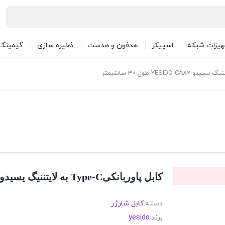
هیزات شبکه
اسپیکر
هدفون و هدست
ذخیره سازی
گیمینگ
کابل پاوربانکیType-C به لایتننیگ یسیدو YESIDO CA82 طول 30 سانتیمتر
دسته:
کابل شارژر
برند:
yesido