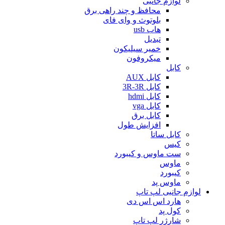
لوازم جانبی
محافظ و چند راهی برق
بلوتوث و وای فای
هاب usb
تبدیل
خمیر سیلیکون
میکروفون
کابل
کابل AUX
کابل 3R-3R
کابل hdmi
کابل vga
کابل برق
افزایش طول
کابل ساتا
کیس
ست ماوس و کیبورد
ماوس
کیبورد
ماوس پد
لوازم جانبی لپ تاپ
هارد اس اس دی
کول پد
شارژر لپ تاپ