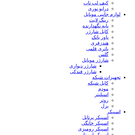
کیف لپ تاپ
درایو نوری
لوازم جانبی موبایل
رینگ لایت
پایه نگهدارنده
کابل شارژر
پاور بانک
هندزفری
باتری قلمی
گلس
شارژر موبایل
شارژر دیواری
شارژر فندکی
تجهیزات شبکه
کابل شبکه
مودم
اسپلیتر
روتر
برل
اسپیکر
اسپیکر پرتابل
اسپیکر خانگی
اسپیکر رومیزی
اسپیکر لپ تاپی