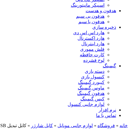
اسپیکر مانیتورینگ
هدفون و هدست
هدفون بی سیم
هدفون با سیم
ذخیره سازی
هارد اس اس دی
هارد اکسترنال
هارد اینترنال
فلش مموری
کارت حافظه
لوح فشرده
گیمینگ
دسته بازی
کنسول بازی
کیبورد گیمینگ
ماوس گیمینگ
هدفون گیمینگ
کیس گیمینگ
لوازم جانبی کنسول
نرم افزار
تماس با ما
خانه
»
فروشگاه
»
لوازم جانبی موبایل
»
کابل شارژر
»
کابل تبدیل USB به MICRO-USB مدل YESIDO CA57