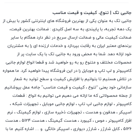
جانبی تک | تنوع، کیفیت و قیمت مناسب
جانبی تک به عنوان یکی از بهترین فروشگاه های اینترنتی کشور با بیش از
یک دهه تجربه، با پایبندی به سه اصل کلیدی : ضمانت بهترین قیمت،
ضمانت کیفیت عالی و ضمانت ارسال سریع در نظر دارد همگام با سایر
برندهای معتبر ایران به رقابت بپردازد و خدمات ارزنده ای را به مشتریان
خود ارائه دهد. شما به محض ورود به جانبی تک با یک سایت پر از
محصولات مختلف و متنوع رو به رو خواهید شد و قطعا انواع لوازم جانبی
کامپیوتر و لپ تاپ و موبایل را در این فروشگاه پیدا خواهید کرد. ما همواره
در تلاش هستیم تا بتوانیم با افزایش کیفیت و سطح تولید به شعار
سازمانی خود یعنی “تنوع ، کیفیت و قیمت مناسب” جامه عمل بپوشانیم.
از جمله محصولاتی که ما ارائه می دهیم می توانیم به انواع : قطعات
کامپیوتر ،
لوازم جانبی لپ تاپ
،
لوازم جانبی موبایل
،
تجهیزات شبکه
،
اسپیکر
،
هدفون و هدست
،
تجهیزات ذخیره سازی
،
لوازم گیمینگ
، نرم
افزار کامپیوتر ،
موس
،
کیبورد
،
هدست گیمینگ
، هدست 5124 ، هدست
5126 ،
کابل شارژر
،
شارژر دیواری
،
اسپیکر خانگی
و … اشاره کنیم. ما با