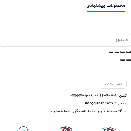
محصولات پیشنهادی
رفتن به بالا
تلفن
02166340309
,
02166340308
ایمیل
info@janebitech.ir
ما 24 ساعته 7 روز هفته پاسخگوی شما هستیم.