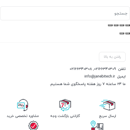
رفتن به بالا
تلفن
02166340309
,
02166340308
ایمیل
info@janebitech.ir
ما 24 ساعته 7 روز هفته پاسخگوی شما هستیم.
ارسال سریع
گارانتی بازگشت وجه
مشاوره تخصصی خرید