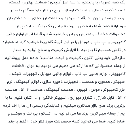
یک دهه تجربه، با پایبندی به سه اصل کلیدی : ضمانت بهترین قیمت،
ضمانت کیفیت عالی و ضمانت ارسال سریع در نظر دارد همگام با سایر
برندهای معتبر ایران به رقابت بپردازد و خدمات ارزنده ای را به مشتریان
خود ارائه دهد. شما به محض ورود به جانبی تک با یک سایت پر از
محصولات مختلف و متنوع رو به رو خواهید شد و قطعا انواع لوازم جانبی
کامپیوتر و لپ تاپ و موبایل را در این فروشگاه پیدا خواهید کرد. ما همواره
در تلاش هستیم تا بتوانیم با افزایش کیفیت و سطح تولید به شعار
سازمانی خود یعنی “تنوع ، کیفیت و قیمت مناسب” جامه عمل بپوشانیم.
از جمله محصولاتی که ما ارائه می دهیم می توانیم به انواع : قطعات
کامپیوتر ،
لوازم جانبی لپ تاپ
،
لوازم جانبی موبایل
،
تجهیزات شبکه
،
اسپیکر
،
هدفون و هدست
،
تجهیزات ذخیره سازی
،
لوازم گیمینگ
، نرم
افزار کامپیوتر ،
موس
،
کیبورد
،
هدست گیمینگ
، هدست 5124 ، هدست
5126 ،
کابل شارژر
،
شارژر دیواری
،
اسپیکر خانگی
و … اشاره کنیم. ما با
برترین برند های بازار همکاری میکنیم و نمایندگی رسمی آن ها را اخذ کرده
ایم از جمله مهم ترین برند ها می توانیم به :
تسکو
،
پی نت
و
موکسوم
اشاره کنیم. شما می توانید کلیه محصولات مورد نظر خود را فقط با چند