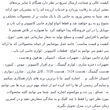
کیفیت عالی و ضمانت ارسال سریع در نظر دارد همگام با سایر برندهای
معتبر ایران به رقابت بپردازد و خدمات ارزنده ای را به مشتریان خود ارائه
دهد. شما به محض ورود به جانبی تک با یک سایت پر از محصولات مختلف و
متنوع رو به رو خواهید شد و قطعا انواع لوازم جانبی کامپیوتر و لپ تاپ و
موبایل را در این فروشگاه پیدا خواهید کرد. ما همواره در تلاش هستیم تا
بتوانیم با افزایش کیفیت و سطح تولید به شعار سازمانی خود یعنی “تنوع ،
کیفیت و قیمت مناسب” جامه عمل بپوشانیم. از جمله محصولاتی که ما ارائه
می دهیم می توانیم به انواع : قطعات کامپیوتر ،
لوازم جانبی لپ تاپ
،
لوازم جانبی موبایل
،
تجهیزات شبکه
،
اسپیکر
،
هدفون و هدست
،
تجهیزات ذخیره سازی
،
لوازم گیمینگ
، نرم افزار کامپیوتر ،
موس
،
کیبورد
،
هدست گیمینگ
، هدست 5124 ، هدست 5126 ،
کابل شارژر
،
شارژر دیواری
،
اسپیکر خانگی
و … اشاره کنیم. ما با برترین برند های بازار همکاری میکنیم
و نمایندگی رسمی آن ها را اخذ کرده ایم از جمله مهم ترین برند ها می توانیم
به :
تسکو
،
پی نت
و
موکسوم
اشاره کنیم. شما می توانید کلیه محصولات
مورد نظر خود را فقط با چند کلیک و به سادگی سفارش دهید و در کمترین
زمان ممکن درب منزل تحویل بگیرید.