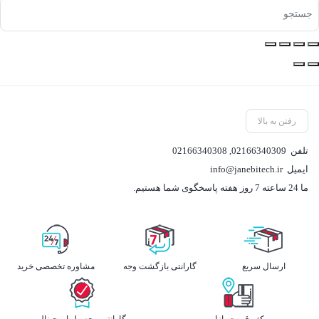
رفتن به بالا
تلفن
02166340309
,
02166340308
ایمیل
info@janebitech.ir
ما 24 ساعته 7 روز هفته پاسخگوی شما هستیم.
ارسال سریع
گارانتی بازگشت وجه
مشاوره تخصصی خرید