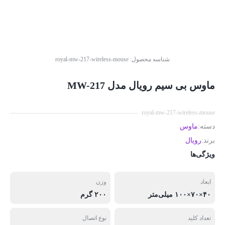
شناسه محصول:
royal-mw-217-wireless-mouse
ماوس بی سیم رویال مدل MW-217
royal-mw-217-wireless-mouse
دسته:
ماوس
برند:
رویال
ویژگی‌ها
ابعاد
وزن
۴۰×۷۰×۱۰۰ میلی‌متر
۲۰۰ گرم
تعداد کلید
نوع اتصال