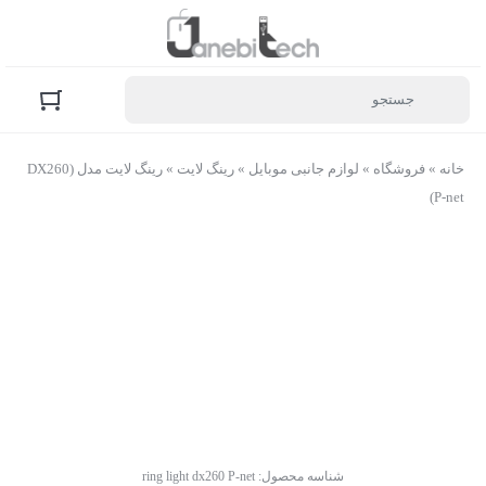
خانه
»
فروشگاه
»
لوازم جانبی موبایل
»
رینگ لایت
»
رینگ لایت مدل (DX260
(P-net
شناسه محصول:
ring light dx260 P-net