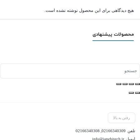
هیچ دیدگاهی برای این محصول نوشته نشده است.
محصولات پیشنهادی
رفتن به بالا
تلفن
02166340309
,
02166340308
ایمیل
info@janebitech.ir