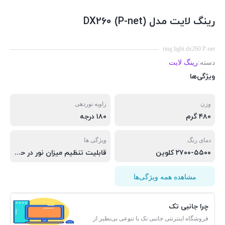
رینگ لایت مدل (DX260 (P-net
ring light dx260 P-net
دسته:
رینگ لایت
ویژگی‌ها
وزن
زاویه نوردهی
۴۸۰ گرم
۱۸۰ درجه
دمای رنگ
ویژگی ها
۲۷۰۰-۵۵۰۰ کلوین
قابلیت تنظیم میزان نور در حالت مختلف -دارای نگهدارنده گوشی.پایه تبدیل نور.پایه منعطف هولدر.رینگ لایت(ریموت متصل به رینگ لایت) -امکان قراردادن بر روی سه پایه نور -قابلیت تنظیم کانال و گرو‌بندی نور -قطر رینگ لایت: ۲۶ سانتی متر
مشاهده همه ویژگی‌ها
چرا جانبی تک
فروشگاه اینترنتی جانبی تک با تنوعی بی‌نظیر از