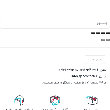
رفتن به بالا
تلفن
02166340309
,
02166340308
ایمیل
info@janebitech.ir
ما 24 ساعته 7 روز هفته پاسخگوی شما هستیم.
ارسال سریع
گارانتی بازگشت وجه
مشاوره تخصصی خرید