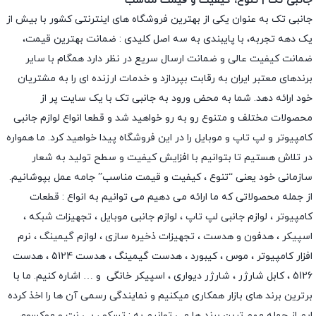
جانبی تک | تنوع، کیفیت و قیمت مناسب
جانبی تک به عنوان یکی از بهترین فروشگاه های اینترنتی کشور با بیش از
یک دهه تجربه، با پایبندی به سه اصل کلیدی : ضمانت بهترین قیمت،
ضمانت کیفیت عالی و ضمانت ارسال سریع در نظر دارد همگام با سایر
برندهای معتبر ایران به رقابت بپردازد و خدمات ارزنده ای را به مشتریان
خود ارائه دهد. شما به محض ورود به جانبی تک با یک سایت پر از
محصولات مختلف و متنوع رو به رو خواهید شد و قطعا انواع لوازم جانبی
کامپیوتر و لپ تاپ و موبایل را در این فروشگاه پیدا خواهید کرد. ما همواره
در تلاش هستیم تا بتوانیم با افزایش کیفیت و سطح تولید به شعار
سازمانی خود یعنی “تنوع ، کیفیت و قیمت مناسب” جامه عمل بپوشانیم.
از جمله محصولاتی که ما ارائه می دهیم می توانیم به انواع : قطعات
کامپیوتر ،
لوازم جانبی لپ تاپ
،
لوازم جانبی موبایل
،
تجهیزات شبکه
،
اسپیکر
،
هدفون و هدست
،
تجهیزات ذخیره سازی
،
لوازم گیمینگ
، نرم
افزار کامپیوتر ،
موس
،
کیبورد
،
هدست گیمینگ
، هدست 5124 ، هدست
5126 ،
کابل شارژر
،
شارژر دیواری
،
اسپیکر خانگی
و … اشاره کنیم. ما با
برترین برند های بازار همکاری میکنیم و نمایندگی رسمی آن ها را اخذ کرده
ایم از جمله مهم ترین برند ها می توانیم به :
تسکو
،
پی نت
و
موکسوم