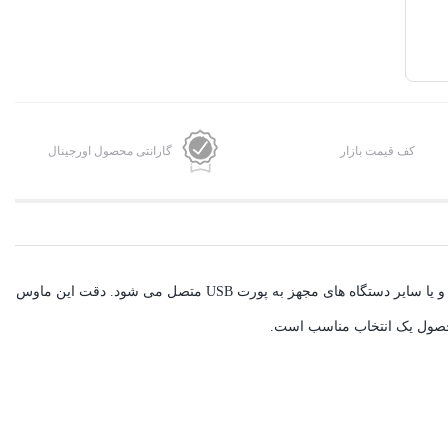
کف قیمت بازار
گارانتی محصول اورجینال
ماوس هویت مدل HV-MS4252 یک ماوس کوچک در ابعاد 35x55x95 میلی متر است که توسط یک کابل با پورت USb به طول 1.25 متر به کامپیوتر، لپ تاپ و یا سایر دستگاه های مجهز به پورت USB متصل می شود. دقت این ماوس