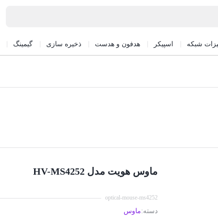
یزات شبکه
اسپیکر
هدفون و هدست
ذخیره سازی
گیمینگ
ماوس هویت مدل HV-MS4252
optical-mouse-ms4252
دسته:
ماوس