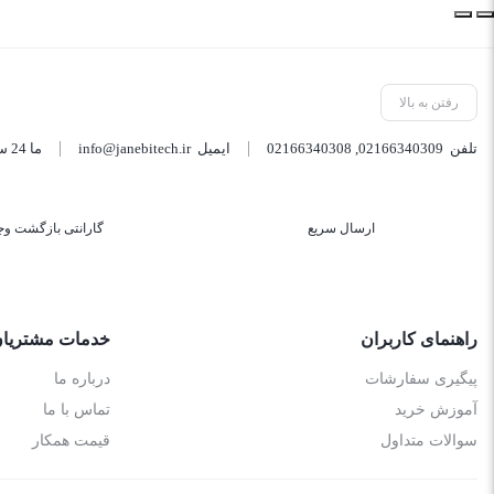
رفتن به بالا
تلفن
02166340309
,
02166340308
ایمیل
info@janebitech.ir
ما 24 ساعته 7 روز هفته پاسخگوی شما هستیم.
ارسال سریع
گارانتی بازگشت وج
راهنمای کاربران
خدمات مشتریا
پیگیری سفارشات
درباره ما
آموزش خرید
تماس با ما
سوالات متداول
قیمت همکار