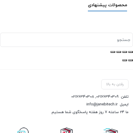
محصولات پیشنهادی
رفتن به بالا
تلفن
02166340309
,
02166340308
ایمیل
info@janebitech.ir
ما 24 ساعته 7 روز هفته پاسخگوی شما هستیم.