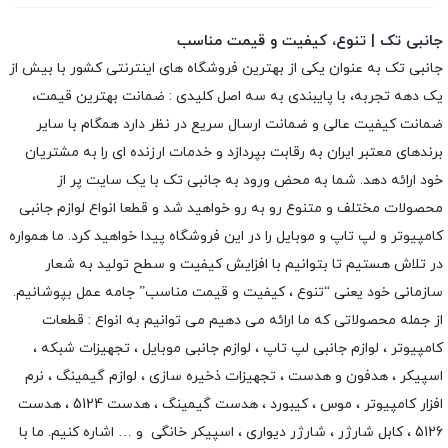
جانبی تک | تنوع، کیفیت و قیمت مناسب
جانبی تک به عنوان یکی از بهترین فروشگاه های اینترنتی کشور با بیش از
یک دهه تجربه، با پایبندی به سه اصل کلیدی : ضمانت بهترین قیمت،
ضمانت کیفیت عالی و ضمانت ارسال سریع در نظر دارد همگام با سایر
برندهای معتبر ایران به رقابت بپردازد و خدمات ارزنده ای را به مشتریان
خود ارائه دهد. شما به محض ورود به جانبی تک با یک سایت پر از
محصولات مختلف و متنوع رو به رو خواهید شد و قطعا انواع لوازم جانبی
کامپیوتر و لپ تاپ و موبایل را در این فروشگاه پیدا خواهید کرد. ما همواره
در تلاش هستیم تا بتوانیم با افزایش کیفیت و سطح تولید به شعار
سازمانی خود یعنی “تنوع ، کیفیت و قیمت مناسب” جامه عمل بپوشانیم.
از جمله محصولاتی که ما ارائه می دهیم می توانیم به انواع : قطعات
کامپیوتر ،
لوازم جانبی لپ تاپ
،
لوازم جانبی موبایل
،
تجهیزات شبکه
،
اسپیکر
،
هدفون و هدست
،
تجهیزات ذخیره سازی
،
لوازم گیمینگ
، نرم
افزار کامپیوتر ،
موس
،
کیبورد
،
هدست گیمینگ
، هدست 5124 ، هدست
5126 ،
کابل شارژر
،
شارژر دیواری
،
اسپیکر خانگی
و … اشاره کنیم. ما با