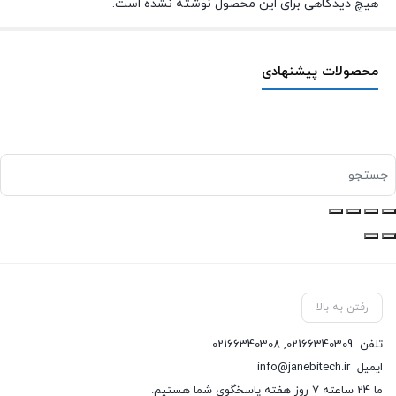
هیچ دیدگاهی برای این محصول نوشته نشده است.
محصولات پیشنهادی
رفتن به بالا
تلفن
02166340309
,
02166340308
ایمیل
info@janebitech.ir
ما 24 ساعته 7 روز هفته پاسخگوی شما هستیم.