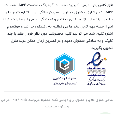
افزار کامپیوتر ،
موس
،
کیبورد
،
هدست گیمینگ
، هدست 5124 ، هدست
5126 ،
کابل شارژر
،
شارژر دیواری
،
اسپیکر خانگی
و … اشاره کنیم. ما با
برترین برند های بازار همکاری میکنیم و نمایندگی رسمی آن ها را اخذ کرده
ایم از جمله مهم ترین برند ها می توانیم به :
تسکو
،
پی نت
و
موکسوم
اشاره کنیم. شما می توانید کلیه محصولات مورد نظر خود را فقط با چند
کلیک و به سادگی سفارش دهید و در کمترین زمان ممکن درب منزل
تحویل بگیرید.
تمامی حقوق مادی و معنوی برای «جانبی تک» محفوظ می‌باشد. 2015-2026 | طراحی
و سئو: نوید بیات