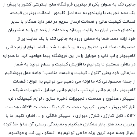
جانبی تک به عنوان یکی از بهترین فروشگاه های اینترنتی کشور با بیش از
یک دهه تجربه، با پایبندی به سه اصل کلیدی : ضمانت بهترین قیمت،
ضمانت کیفیت عالی و ضمانت ارسال سریع در نظر دارد همگام با سایر
برندهای معتبر ایران به رقابت بپردازد و خدمات ارزنده ای را به مشتریان
خود ارائه دهد. شما به محض ورود به جانبی تک با یک سایت پر از
محصولات مختلف و متنوع رو به رو خواهید شد و قطعا انواع لوازم جانبی
کامپیوتر و لپ تاپ و موبایل را در این فروشگاه پیدا خواهید کرد. ما همواره
در تلاش هستیم تا بتوانیم با افزایش کیفیت و سطح تولید به شعار
سازمانی خود یعنی “تنوع ، کیفیت و قیمت مناسب” جامه عمل بپوشانیم.
از جمله محصولاتی که ما ارائه می دهیم می توانیم به انواع : قطعات
کامپیوتر ،
لوازم جانبی لپ تاپ
،
لوازم جانبی موبایل
،
تجهیزات شبکه
،
اسپیکر
،
هدفون و هدست
،
تجهیزات ذخیره سازی
،
لوازم گیمینگ
، نرم
افزار کامپیوتر ،
موس
،
کیبورد
،
هدست گیمینگ
، هدست 5124 ، هدست
5126 ،
کابل شارژر
،
شارژر دیواری
،
اسپیکر خانگی
و … اشاره کنیم. ما با
برترین برند های بازار همکاری میکنیم و نمایندگی رسمی آن ها را اخذ کرده
ایم از جمله مهم ترین برند ها می توانیم به :
تسکو
،
پی نت
و
موکسوم