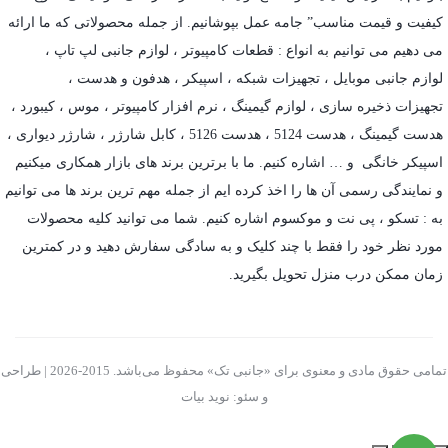
کیفیت و قیمت مناسب” جامه عمل بپوشانیم. از جمله محصولاتی که ما ارائه
می دهیم می توانیم به انواع : قطعات کامپیوتر ،
لوازم جانبی لپ تاپ
،
لوازم جانبی موبایل
،
تجهیزات شبکه
،
اسپیکر
،
هدفون و هدست
،
تجهیزات ذخیره سازی
،
لوازم گیمینگ
، نرم افزار کامپیوتر ،
موس
،
کیبورد
،
هدست گیمینگ
، هدست 5124 ، هدست 5126 ،
کابل شارژر
،
شارژر دیواری
،
اسپیکر خانگی
و … اشاره کنیم. ما با برترین برند های بازار همکاری میکنیم
و نمایندگی رسمی آن ها را اخذ کرده ایم از جمله مهم ترین برند ها می توانیم
به :
تسکو
،
پی نت
و
موکسوم
اشاره کنیم. شما می توانید کلیه محصولات
مورد نظر خود را فقط با چند کلیک و به سادگی سفارش دهید و در کمترین
زمان ممکن درب منزل تحویل بگیرید.
تمامی حقوق مادی و معنوی برای «جانبی تک» محفوظ می‌باشد. 2015-2026 | طراحی
و سئو: نوید بیات