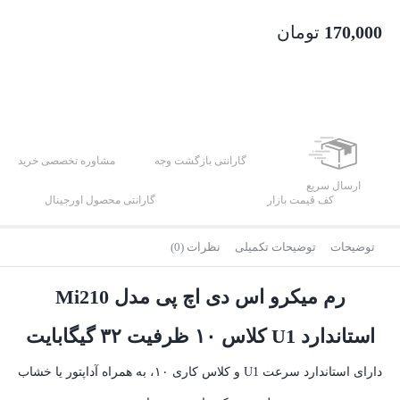
170,000
تومان
گارانتی بازگشت وجه
مشاوره تخصصی خرید
ارسال سریع
کف قیمت بازار
گارانتی محصول اورجینال
توضیحات
توضیحات تکمیلی
نظرات (0)
رم میکرو اس دی اچ پی مدل Mi210
استاندارد U1 کلاس ۱۰ ظرفیت ۳۲ گیگابایت
دارای استاندارد سرعت U1 و کلاس کاری ۱۰، به همراه آداپتور یا خشاب