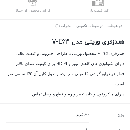
کف قیمت بازار
گارانتی محصول اورجینال
توضیحات
توضیحات تکمیلی
نظرات (0)
هندزفری وریتی مدل V-E63
هندزفری V-E63 محصول وریتی با طراحی حلزونی و کیفیت عالی.
دارای تکنولوژی های کاهش نویز و HD-FI برای کیفیت صدای بالاتر.
قطر هر درایو گوشی 12 میلی متر بوده و طول کابل آن 120 سانتی متر
است.
دارای میکروفون و کلید تغییر ولوم و قطغ و وصل تماس
وزن
50 گرم
نوع اتصال