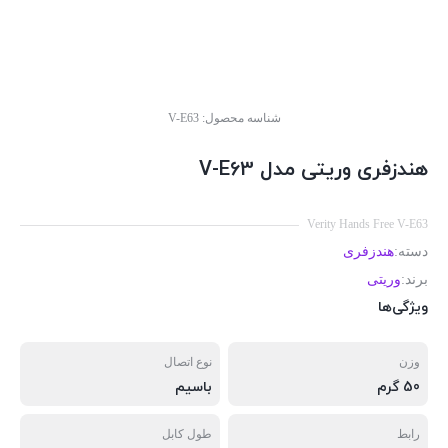
شناسه محصول:
V-E63
هندزفری وریتی مدل V-E63
Verity Hands Free V-E63
دسته:
هندزفری
برند:
وریتی
ویژگی‌ها
وزن
نوع اتصال
50 گرم
باسیم
رابط
طول کابل