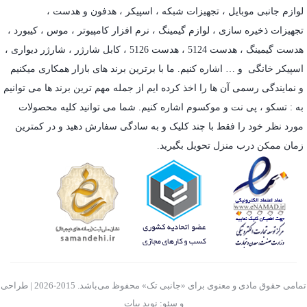
لوازم جانبی موبایل
،
تجهیزات شبکه
،
اسپیکر
،
هدفون و هدست
،
تجهیزات ذخیره سازی
،
لوازم گیمینگ
، نرم افزار کامپیوتر ،
موس
،
کیبورد
،
هدست گیمینگ
، هدست 5124 ، هدست 5126 ،
کابل شارژر
،
شارژر دیواری
،
اسپیکر خانگی
و … اشاره کنیم. ما با برترین برند های بازار همکاری میکنیم
و نمایندگی رسمی آن ها را اخذ کرده ایم از جمله مهم ترین برند ها می توانیم
به :
تسکو
،
پی نت
و
موکسوم
اشاره کنیم. شما می توانید کلیه محصولات
مورد نظر خود را فقط با چند کلیک و به سادگی سفارش دهید و در کمترین
زمان ممکن درب منزل تحویل بگیرید.
تمامی حقوق مادی و معنوی برای «جانبی تک» محفوظ می‌باشد. 2015-2026 | طراحی
و سئو: نوید بیات