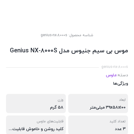
شناسه محصول:
genius-nx-8000s
موس بی سیم جنیوس مدل Genius NX-8000S
genius-nx-8000s
دسته:
ماوس
ویژگی‌ها
ابعاد
وزن
۳۹x۵۸x۱۰۰ میلی‌متر
۵۸ گرم
تعداد کلید
قابلیت‌های ماوس
۳ عدد
کلید روشن و خاموش قابلیت کارکردن با هر دو دست