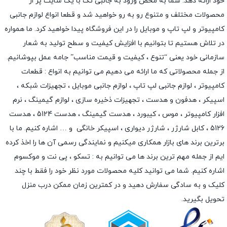
خود ارائه دهد. شما به محض ورود به جانبی تک با یک سایت پر از
محصولات مختلف و متنوع رو به رو خواهید شد و قطعا انواع لوازم جانبی
کامپیوتر و لپ تاپ و موبایل را در این فروشگاه پیدا خواهید کرد. ما همواره
در تلاش هستیم تا بتوانیم با افزایش کیفیت و سطح تولید به شعار
سازمانی خود یعنی “تنوع ، کیفیت و قیمت مناسب” جامه عمل بپوشانیم.
از جمله محصولاتی که ما ارائه می دهیم می توانیم به انواع : قطعات
کامپیوتر ،
لوازم جانبی لپ تاپ
،
لوازم جانبی موبایل
،
تجهیزات شبکه
،
اسپیکر
،
هدفون و هدست
،
تجهیزات ذخیره سازی
،
لوازم گیمینگ
، نرم
افزار کامپیوتر ،
موس
،
کیبورد
،
هدست گیمینگ
، هدست 5124 ، هدست
5126 ،
کابل شارژر
،
شارژر دیواری
،
اسپیکر خانگی
و … اشاره کنیم. ما با
برترین برند های بازار همکاری میکنیم و نمایندگی رسمی آن ها را اخذ کرده
ایم از جمله مهم ترین برند ها می توانیم به :
تسکو
،
پی نت
و
موکسوم
اشاره کنیم. شما می توانید کلیه محصولات مورد نظر خود را فقط با چند
کلیک و به سادگی سفارش دهید و در کمترین زمان ممکن درب منزل
تحویل بگیرید.