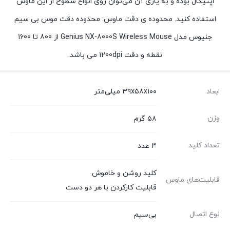
اپتیکال بوده و به یاری آن می‌توان روی انواع سطوح از این ماوس
استفاده کنید. محدوده ی دقت ماوس: محدوده دقت موس بی سیم
جنیوس مدل Genius NX-8000S Wireless Mouse از 800 تا 1600
نقطه و دقت 1200dpi می باشد.
ابعاد
۳۹x۵۸x۱۰۰ میلی‌متر
وزن
۵۸ گرم
تعداد کلید
۳ عدد
کلید روشن و خاموش
قابلیت‌های ماوس
قابلیت کارکردن با هر دو دست
نوع اتصال
بی‌سیم