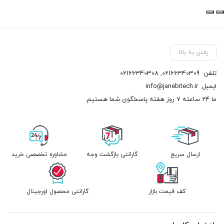
رفتن به بالا
تلفن
02166340309
,
02166340308
ایمیل
info@janebitech.ir
ما 24 ساعته 7 روز هفته پاسخگوی شما هستیم.
ارسال سریع
گارانتی بازگشت وجه
مشاوره تخصصی خرید
کف قیمت بازار
گارانتی محصول اورجینال