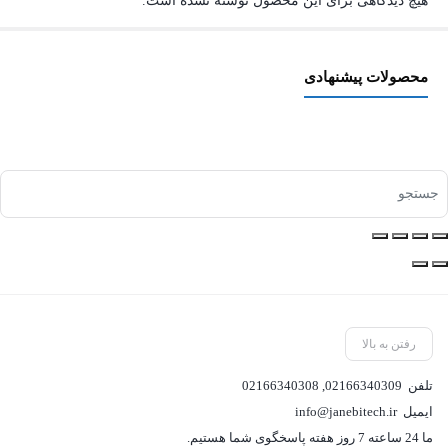
هیچ دیدگاهی برای این محصول نوشته نشده است.
محصولات پیشنهادی
رفتن به بالا
تلفن
02166340309
,
02166340308
ایمیل
info@janebitech.ir
ما 24 ساعته 7 روز هفته پاسخگوی شما هستیم.