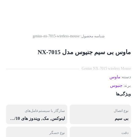
شناسه محصول:
genius-nx-7015-wireless-mouse
ماوس بی سیم جنیوس مدل NX-7015
Genius NX-7015 wireless Mouse
دسته:
ماوس
برند:
جنیوس
ویژگی‌ها
نوع اتصال
سازگار با سیستم‌عامل‌های
بی سیم
لینوکس, مک, ویندوز های 7/8/8.1/10
دقت
نوع حسگر