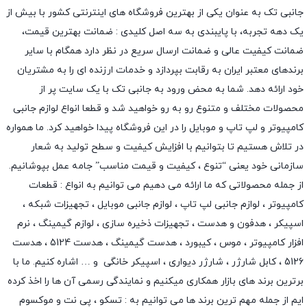
جانبی تک به عنوان یکی از بهترین فروشگاه های اینترنتی کشور با بیش از
یک دهه تجربه، با پایبندی به سه اصل کلیدی : ضمانت بهترین قیمت،
ضمانت کیفیت عالی و ضمانت ارسال سریع در نظر دارد همگام با سایر
برندهای معتبر ایران به رقابت بپردازد و خدمات ارزنده ای را به مشتریان
خود ارائه دهد. شما به محض ورود به جانبی تک با یک سایت پر از
محصولات مختلف و متنوع رو به رو خواهید شد و قطعا انواع لوازم جانبی
کامپیوتر و لپ تاپ و موبایل را در این فروشگاه پیدا خواهید کرد. ما همواره
در تلاش هستیم تا بتوانیم با افزایش کیفیت و سطح تولید به شعار
سازمانی خود یعنی “تنوع ، کیفیت و قیمت مناسب” جامه عمل بپوشانیم.
از جمله محصولاتی که ما ارائه می دهیم می توانیم به انواع : قطعات
کامپیوتر ،
لوازم جانبی لپ تاپ
،
لوازم جانبی موبایل
،
تجهیزات شبکه
،
اسپیکر
،
هدفون و هدست
،
تجهیزات ذخیره سازی
،
لوازم گیمینگ
، نرم
افزار کامپیوتر ،
موس
،
کیبورد
،
هدست گیمینگ
، هدست 5124 ، هدست
5126 ،
کابل شارژر
،
شارژر دیواری
،
اسپیکر خانگی
و … اشاره کنیم. ما با
برترین برند های بازار همکاری میکنیم و نمایندگی رسمی آن ها را اخذ کرده
ایم از جمله مهم ترین برند ها می توانیم به :
تسکو
،
پی نت
و
موکسوم