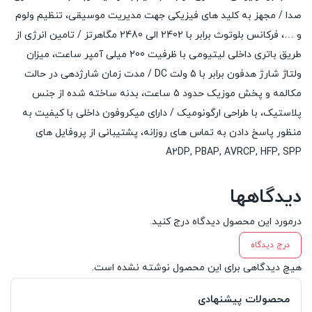
صدا / مجهز به کلید های فیزیکی جهت مدیریت موسیقی، تنظیم ولوم
و …، فرکانس بلوتوث برابر با 2402 الی 2480 مگاهرتز / تامین انرژی از
طریق باتری داخلی لیتیومی با ظرفیت 200 میلی آمپر ساعت، میزان
ولتاژ شارژ هدفون برابر با 5 ولت DC / مدت زمان شارژدهی در حالت
مکالمه و پخش موزیک حدود 5 ساعت، بدنه ساخته شده از جنس
پلاستیک، با طراحی ارگونومیک / دارای میکروفون داخلی با کیفیت به
منظور پاسخ دادن به تماس های روزانه، پشتیبانی از پروفایل های
A2DP, PBAP, AVRCP, HFP, SPP
دیدگاهها
درمورد این محصول دیدگاه درج کنید.
درج دیدگاه
هیچ دیدگاهی برای این محصول نوشته نشده است.
محصولات پیشنهادی