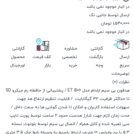
در انبار موجود نمی باشد
ارسال توسط جانبی تک
1,540,000
تومان
در انبار موجود نمی باشد
گارانتی
مشاوره
گارانتی
ارسال
بازگشت
تخصصی
کف قیمت
محصول
سریع
وجه
خرید
بازار
اورجینال
توضیحات
نظرات (0)
هدفون بی سیم ارلدام مدل ET-B06 / پشتیبانی از حافظه رم میکرو SD
تا حداکثر ظرفیت 32 گیگابایت / قابلیت تنظیم ارتفاع هد جهت
سهولت استفاده کاربران و امکان تا شدن گوشی ها به سمت داخل /
مدت زمان لازم جهت شارژ هدست حدود 2 ساعت توسط پورت تایپ
سی تعبیه شده و کابل همراه / اتصال بی سیم توسط بلوتوث نسخه
5.3 با برد وایرلس 10 متری، ارتباط باسیم به وسیله رابط جک 3.5 متری