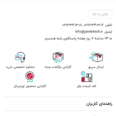
رفتن به بالا
تلفن
02166340309
,
02166340308
ایمیل
info@janebitech.ir
ما 24 ساعته 7 روز هفته پاسخگوی شما هستیم.
ارسال سریع
گارانتی بازگشت وجه
مشاوره تخصصی خرید
کف قیمت بازار
گارانتی محصول اورجینال
راهنمای کاربران