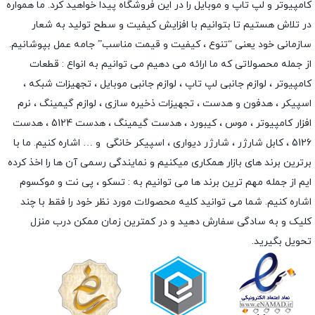
کامپیوتر و لپ تاپ و موبایل را در این فروشگاه پیدا خواهید کرد. ما همواره
در تلاش هستیم تا بتوانیم با افزایش کیفیت و سطح تولید به شعار
سازمانی خود یعنی “تنوع ، کیفیت و قیمت مناسب” جامه عمل بپوشانیم.
از جمله محصولاتی که ما ارائه می دهیم می توانیم به انواع : قطعات
کامپیوتر ،
لوازم جانبی لپ تاپ
،
لوازم جانبی موبایل
،
تجهیزات شبکه
،
اسپیکر
،
هدفون و هدست
،
تجهیزات ذخیره سازی
،
لوازم گیمینگ
، نرم
افزار کامپیوتر ،
موس
،
کیبورد
،
هدست گیمینگ
، هدست 5124 ، هدست
5126 ،
کابل شارژر
،
شارژر دیواری
،
اسپیکر خانگی
و … اشاره کنیم. ما با
برترین برند های بازار همکاری میکنیم و نمایندگی رسمی آن ها را اخذ کرده
ایم از جمله مهم ترین برند ها می توانیم به :
تسکو
،
پی نت
و
موکسوم
اشاره کنیم. شما می توانید کلیه محصولات مورد نظر خود را فقط با چند
کلیک و به سادگی سفارش دهید و در کمترین زمان ممکن درب منزل
تحویل بگیرید.