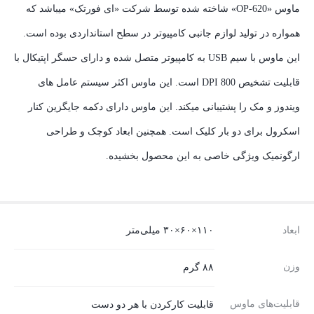
ماوس «OP-620» شاخته شده توسط شرکت «ای فورتک» میباشد که
همواره در تولید لوازم جانبی کامپیوتر در سطح استانداردی بوده است.
این ماوس با سیم USB به کامپیوتر متصل شده و دارای حسگر اپتیکال با
قابلیت تشخیص 800 DPI است. این ماوس اکثر سیستم عامل های
ویندوز و مک را پشتیبانی میکند. این ماوس دارای دکمه جایگزین کنار
اسکرول برای دو بار کلیک است. همچنین ابعاد کوچک و طراحی
ارگونمیک ویژگی خاصی به این محصول بخشیده.
ابعاد
۱۱۰×۶۰×۳۰ میلی‌متر
وزن
۸۸ گرم
قابلیت‌های ماوس
قابلیت کارکردن با هر دو دست