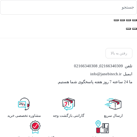
رفتن به بالا
تلفن
02166340309
,
02166340308
ایمیل
info@janebitech.ir
ما 24 ساعته 7 روز هفته پاسخگوی شما هستیم.
ارسال سریع
گارانتی بازگشت وجه
مشاوره تخصصی خرید