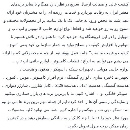
کیفیت عالی و ضمانت ارسال سریع در نظر دارد همگام با سایر برندهای
معتبر ایران به رقابت بپردازد و خدمات ارزنده ای را به مشتریان خود ارائه
دهد. شما به محض ورود به جانبی تک با یک سایت پر از محصولات مختلف و
متنوع رو به رو خواهید شد و قطعا انواع لوازم جانبی کامپیوتر و لپ تاپ و
موبایل را در این فروشگاه پیدا خواهید کرد. ما همواره در تلاش هستیم تا
بتوانیم با افزایش کیفیت و سطح تولید به شعار سازمانی خود یعنی “تنوع ،
کیفیت و قیمت مناسب” جامه عمل بپوشانیم. از جمله محصولاتی که ما ارائه
می دهیم می توانیم به انواع : قطعات کامپیوتر ،
لوازم جانبی لپ تاپ
،
لوازم جانبی موبایل
،
تجهیزات شبکه
،
اسپیکر
،
هدفون و هدست
،
تجهیزات ذخیره سازی
،
لوازم گیمینگ
، نرم افزار کامپیوتر ،
موس
،
کیبورد
،
هدست گیمینگ
، هدست 5124 ، هدست 5126 ،
کابل شارژر
،
شارژر دیواری
،
اسپیکر خانگی
و … اشاره کنیم. ما با برترین برند های بازار همکاری میکنیم
و نمایندگی رسمی آن ها را اخذ کرده ایم از جمله مهم ترین برند ها می توانیم
به :
تسکو
،
پی نت
و
موکسوم
اشاره کنیم. شما می توانید کلیه محصولات
مورد نظر خود را فقط با چند کلیک و به سادگی سفارش دهید و در کمترین
زمان ممکن درب منزل تحویل بگیرید.