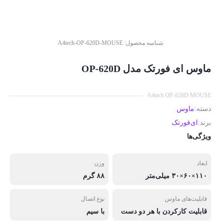
شناسه محصول:
A4tech-OP-620D-MOUSE
ماوس ای فورتک مدل OP-620D
A4tech OP-620D MOUSE
دسته:
ماوس
برند:
ای‌فورتک
ویژگی‌ها
ابعاد
وزن
۱۱۰×۶۰×۳۰ میلی‌متر
۸۸ گرم
قابلیت‌های ماوس
نوع اتصال
قابلیت کارکردن با هر دو دست
با سیم