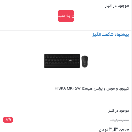
9,800,000 تومان
قیمت
موجود در انبار
بود.
فعلی:
افزودن به سبد خرید
9,250,000 تومان.
پیشنهاد شگفت‌انگیز
بستن
کیبورد و موس وایرلس هیسکا HISKA MK25W
موجود در انبار
18%
قیمت
3,800,000
اصلی:
3,130,000
تومان