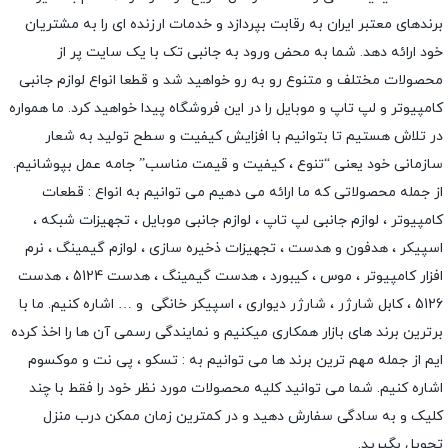
برندهای معتبر ایران به رقابت بپردازد و خدمات ارزنده ای را به مشتریان
خود ارائه دهد. شما به محض ورود به جانبی تک با یک سایت پر از
محصولات مختلف و متنوع رو به رو خواهید شد و قطعا انواع لوازم جانبی
کامپیوتر و لپ تاپ و موبایل را در این فروشگاه پیدا خواهید کرد. ما همواره
در تلاش هستیم تا بتوانیم با افزایش کیفیت و سطح تولید به شعار
سازمانی خود یعنی “تنوع ، کیفیت و قیمت مناسب” جامه عمل بپوشانیم.
از جمله محصولاتی که ما ارائه می دهیم می توانیم به انواع : قطعات
کامپیوتر ،
لوازم جانبی لپ تاپ
،
لوازم جانبی موبایل
،
تجهیزات شبکه
،
اسپیکر
،
هدفون و هدست
،
تجهیزات ذخیره سازی
،
لوازم گیمینگ
، نرم
افزار کامپیوتر ،
موس
،
کیبورد
،
هدست گیمینگ
، هدست 5124 ، هدست
5126 ،
کابل شارژر
،
شارژر دیواری
،
اسپیکر خانگی
و … اشاره کنیم. ما با
برترین برند های بازار همکاری میکنیم و نمایندگی رسمی آن ها را اخذ کرده
ایم از جمله مهم ترین برند ها می توانیم به :
تسکو
،
پی نت
و
موکسوم
اشاره کنیم. شما می توانید کلیه محصولات مورد نظر خود را فقط با چند
کلیک و به سادگی سفارش دهید و در کمترین زمان ممکن درب منزل
تحویل بگیرید.