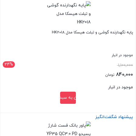
مدل
HCC317
ظرفیت
۶۳
پایه نگهدارنده گوشی و تبلت هیسکا مدل HK2018
وات
دو
موجود در انبار
پورت
24%
قیمت
1,100,000
عدد
اصلی:
840,000
تومان
1,100,000 تومان
قیمت
موجود در انبار
بود.
فعلی:
افزودن به سبد خرید
840,000 تومان.
پیشنهاد شگفت‌انگیز
بستن