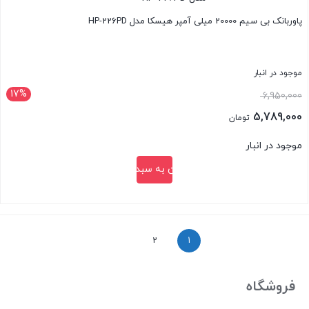
پاوربانک بی سیم 20000 میلی آمپر هیسکا مدل HP-226PD
موجود در انبار
17%
قیمت
6,950,000
اصلی:
5,789,000
تومان
6,950,000 تومان
قیمت
موجود در انبار
بود.
فعلی:
افزودن به سبد خرید
5,789,000 تومان.
بستن
2
1
فروشگاه