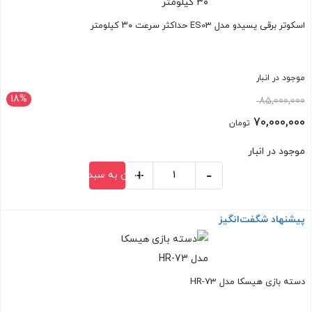
اسکوتر برقی یسیدو مدل ES03 حداکثر سرعت ۳۰ کیلومتر
موجود در انبار
18%
قیمت
85,000,000
اصلی:
70,000,000
تومان
85,000,000 تومان
قیمت
موجود در انبار
بود.
فعلی:
+
-
افزودن به سبد خرید
70,000,000 تومان.
اسکوتر
برقی
پیشنهاد شگفت‌انگیز
بستن
یسیدو
مدل
ES03
حداکثر
دسته بازی هیسکا مدل HR-73
سرعت