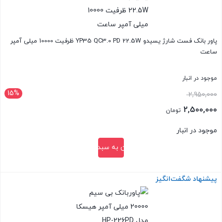
پاور بانک فست شارژ یسیدو YP35 QC3.0 PD 22.5W ظرفیت 10000 میلی آمپر
ساعت
موجود در انبار
15%
قیمت
2,950,000
اصلی:
2,500,000
تومان
2,950,000 تومان
قیمت
موجود در انبار
بود.
فعلی:
افزودن به سبد خرید
2,500,000 تومان.
پیشنهاد شگفت‌انگیز
بستن