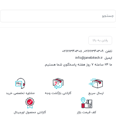
رفتن به بالا
تلفن
02166340309
,
02166340308
ایمیل
info@janebitech.ir
ما 24 ساعته 7 روز هفته پاسخگوی شما هستیم.
ارسال سریع
گارانتی بازگشت وجه
مشاوره تخصصی خرید
کف قیمت بازار
گارانتی محصول اورجینال