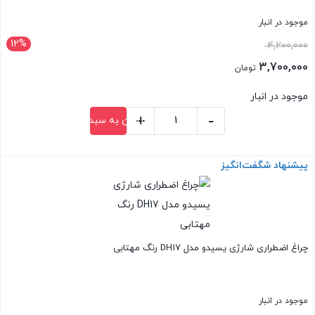
عدد
موجود در انبار
12%
قیمت
4,200,000
اصلی:
3,700,000
تومان
4,200,000 تومان
قیمت
موجود در انبار
بود.
فعلی:
+
-
افزودن به سبد خرید
3,700,000 تومان.
چراغ
قوه
پیشنهاد شگفت‌انگیز
بستن
شارژی
Yesido
TC12
عدد
چراغ اضطراری شارژی یسیدو مدل DH17 رنگ مهتابی
موجود در انبار