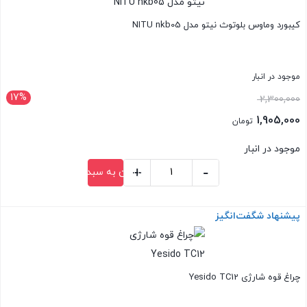
کیبورد وماوس بلوتوث نیتو مدل NITU nkb05
موجود در انبار
17%
قیمت
2,300,000
اصلی:
1,905,000
تومان
2,300,000 تومان
قیمت
موجود در انبار
بود.
فعلی:
+
-
افزودن به سبد خرید
1,905,000 تومان.
کیبورد
وماوس
پیشنهاد شگفت‌انگیز
بستن
بلوتوث
نیتو
مدل
NITU
چراغ قوه شارژی Yesido TC12
nkb05