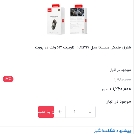
شارژر فندکی هیسکا مدل HCC317 ظرفیت ۶۳ وات دو پورت
موجود در انبار
15%
قیمت
1,480,000
اصلی:
1,260,000
تومان
1,480,000 تومان
قیمت
موجود در انبار
بود.
فعلی:
+
-
افزودن به سبد خرید
1,260,000 تومان.
شارژر
فندکی
پیشنهاد شگفت‌انگیز
بستن
هیسکا