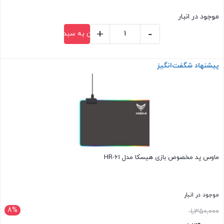
3,800,000 تومان
قیمت
موجود در انبار
بود.
فعلی:
+
-
افزودن به سبد خرید
3,130,000 تومان.
کیبورد
و
پیشنهاد شگفت‌انگیز
بستن
موس
وایرلس
هیسکا
HISKA
MK25W
عدد
ماوس پد مخصوص بازی هیسکا مدل HR-61
موجود در انبار
8%
قیمت
1,350,000