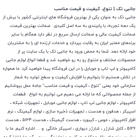
جانبی تک | تنوع، کیفیت و قیمت مناسب
جانبی تک به عنوان یکی از بهترین فروشگاه های اینترنتی کشور با بیش از
یک دهه تجربه، با پایبندی به سه اصل کلیدی : ضمانت بهترین قیمت،
ضمانت کیفیت عالی و ضمانت ارسال سریع در نظر دارد همگام با سایر
برندهای معتبر ایران به رقابت بپردازد و خدمات ارزنده ای را به مشتریان
خود ارائه دهد. شما به محض ورود به جانبی تک با یک سایت پر از
محصولات مختلف و متنوع رو به رو خواهید شد و قطعا انواع لوازم جانبی
کامپیوتر و لپ تاپ و موبایل را در این فروشگاه پیدا خواهید کرد. ما همواره
در تلاش هستیم تا بتوانیم با افزایش کیفیت و سطح تولید به شعار
سازمانی خود یعنی “تنوع ، کیفیت و قیمت مناسب” جامه عمل بپوشانیم.
از جمله محصولاتی که ما ارائه می دهیم می توانیم به انواع : قطعات
کامپیوتر ،
لوازم جانبی لپ تاپ
،
لوازم جانبی موبایل
،
تجهیزات شبکه
،
اسپیکر
،
هدفون و هدست
،
تجهیزات ذخیره سازی
،
لوازم گیمینگ
، نرم
افزار کامپیوتر ،
موس
،
کیبورد
،
هدست گیمینگ
، هدست 5124 ، هدست
5126 ،
کابل شارژر
،
شارژر دیواری
،
اسپیکر خانگی
و … اشاره کنیم. ما با