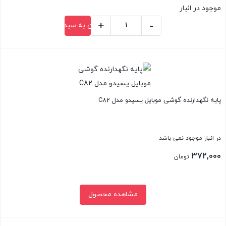
قیمت
موجود در انبار
بود.
فعلی:
+
-
افزودن به سبد خرید
2,400,000 تومان.
هولدر
یسیدو
بستن
مدل
YESIDO
SF29
پایه نگهدارنده گوشی موبایل یسیدو مدل C82
عدد
در انبار موجود نمی باشد
372,000
تومان
مشاهده محصول
بستن