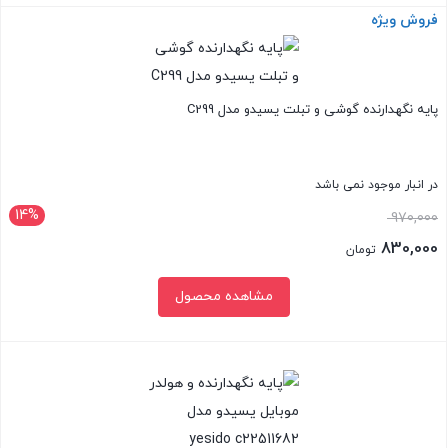
فروش ویژه
بستن
پایه نگهدارنده گوشی و تبلت یسیدو مدل C299
در انبار موجود نمی باشد
14%
قیمت
970,000
اصلی:
830,000
تومان
970,000 تومان
قیمت
مشاهده محصول
بود.
فعلی:
830,000 تومان.
بستن