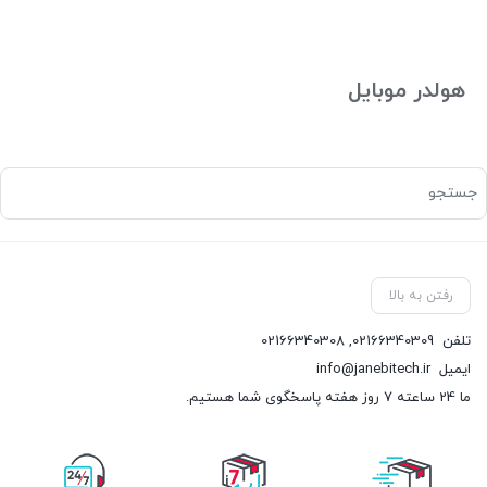
هولدر موبایل
رفتن به بالا
تلفن
02166340309
,
02166340308
ایمیل
info@janebitech.ir
ما 24 ساعته 7 روز هفته پاسخگوی شما هستیم.