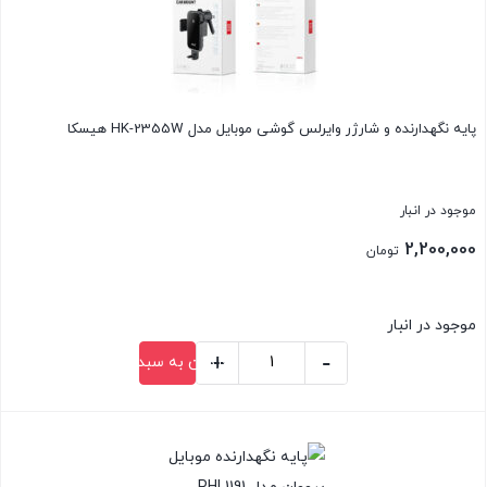
پایه نگهدارنده و شارژر وایرلس گوشی موبایل مدل HK-2355W هیسکا
موجود در انبار
2,200,000
تومان
موجود در انبار
+
-
افزودن به سبد خرید
پایه
نگهدارنده
بستن
و
شارژر