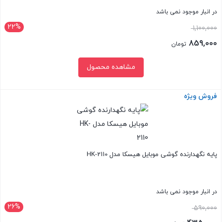
در انبار موجود نمی باشد
22%
قیمت
1,100,000
اصلی:
859,000
تومان
1,100,000 تومان
قیمت
مشاهده محصول
بود.
فعلی:
859,000 تومان.
فروش ویژه
بستن
پایه نگهدارنده گوشی موبایل هیسکا مدل HK-2110
در انبار موجود نمی باشد
26%
قیمت
590,000
اصلی: