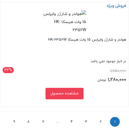
فروش ویژه
بستن
هولدر و شارژر وایرلس 15 وات هیسکا HK-2352W
در انبار موجود نمی باشد
22%
قیمت
1,650,000
اصلی:
1,280,000
تومان
1,650,000 تومان
قیمت
مشاهده محصول
بود.
فعلی:
1,280,000 تومان.
بستن
9
8
7
…
4
3
2
1