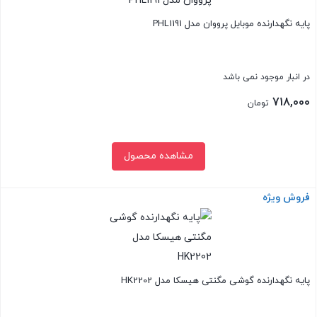
وایرلس
پایه نگهدارنده موبایل پرووان مدل PHL1191
گوشی
موبایل
مدل
در انبار موجود نمی باشد
HK-
718,000
تومان
2355W
هیسکا
عدد
مشاهده محصول
فروش ویژه
بستن
پایه نگهدارنده گوشی مگنتی هیسکا مدل HK2202