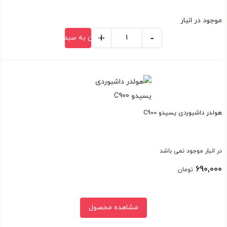
موجود در انبار
+
-
افزودن به سبد خرید
هولدر
موبایل
بستن
یسیدو
مدل
C250
هولدر داشبوردی یسیدو C900
عدد
در انبار موجود نمی باشد
690,000
تومان
مشاهده محصول