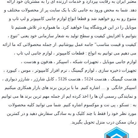
معتبر ایران به رقابت بپردازد و خدمات ارزنده ای را به مشتریان خود ارائه
دهد. شما به محض ورود به جانبی تک با یک سایت پر از محصولات مختلف و
متنوع رو به رو خواهید شد و قطعا انواع لوازم جانبی کامپیوتر و لپ تاپ و
موبایل را در این فروشگاه پیدا خواهید کرد. ما همواره در تلاش هستیم تا
بتوانیم با افزایش کیفیت و سطح تولید به شعار سازمانی خود یعنی “تنوع ،
کیفیت و قیمت مناسب” جامه عمل بپوشانیم. از جمله محصولاتی که ما ارائه
می دهیم می توانیم به انواع : قطعات کامپیوتر ،
لوازم جانبی لپ تاپ
،
لوازم جانبی موبایل
،
تجهیزات شبکه
،
اسپیکر
،
هدفون و هدست
،
تجهیزات ذخیره سازی
،
لوازم گیمینگ
، نرم افزار کامپیوتر ،
موس
،
کیبورد
،
هدست گیمینگ
، هدست 5124 ، هدست 5126 ،
کابل شارژر
،
شارژر دیواری
،
اسپیکر خانگی
و … اشاره کنیم. ما با برترین برند های بازار همکاری میکنیم
و نمایندگی رسمی آن ها را اخذ کرده ایم از جمله مهم ترین برند ها می توانیم
به :
تسکو
،
پی نت
و
موکسوم
اشاره کنیم. شما می توانید کلیه محصولات
مورد نظر خود را فقط با چند کلیک و به سادگی سفارش دهید و در کمترین
زمان ممکن درب منزل تحویل بگیرید.