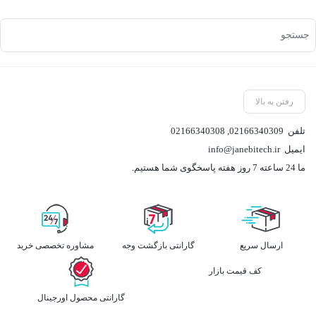
رفتن به بالا
تلفن
02166340309
,
02166340308
ایمیل
info@janebitech.ir
ما 24 ساعته 7 روز هفته پاسخگوی شما هستیم.
ارسال سریع
گارانتی بازگشت وجه
مشاوره تخصصی خرید
کف قیمت بازار
گارانتی محصول اورجینال