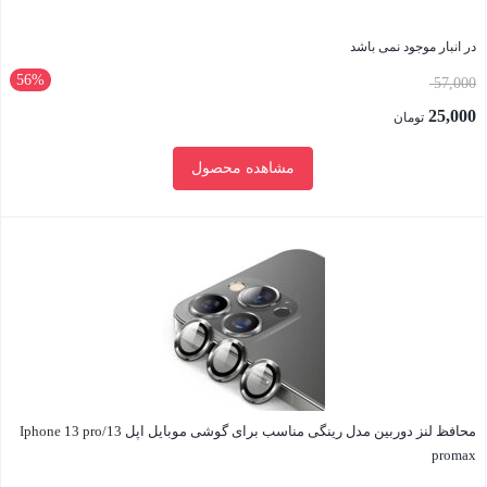
در انبار موجود نمی باشد
56%
قیمت
57,000
اصلی:
25,000
تومان
57,000 تومان
قیمت
مشاهده محصول
بود.
فعلی:
25,000 تومان.
بستن
محافظ لنز دوربین مدل رینگی مناسب برای گوشی موبایل اپل Iphone 13 pro/13
promax