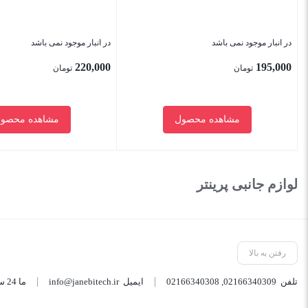
در انبار موجود نمی باشد
در انبار موجود نمی باشد
220,000
195,000
تومان
تومان
مشاهده محصول
مشاهده محصو
بستن
بستن
لوازم جانبی پرینتر
رفتن به بالا
تلفن
02166340309
,
02166340308
ایمیل
info@janebitech.ir
ما 24 ساعته 7 روز هفته پاسخگوی شما هستیم.