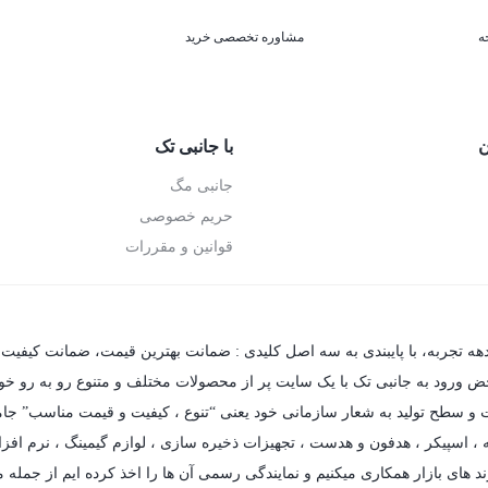
ه
مشاوره تخصصی خرید
ن
با جانبی تک
جانبی مگ
حریم خصوصی
قوانین و مقررات
دهه تجربه، با پایبندی به سه اصل کلیدی : ضمانت بهترین قیمت، ضمانت کیفیت 
حض ورود به جانبی تک با یک سایت پر از محصولات مختلف و متنوع رو به رو خواهی
فیت و سطح تولید به شعار سازمانی خود یعنی “تنوع ، کیفیت و قیمت مناسب” جام
،
اسپیکر
،
هدفون و هدست
،
تجهیزات ذخیره سازی
،
لوازم گیمینگ
، نرم افزا
د های بازار همکاری میکنیم و نمایندگی رسمی آن ها را اخذ کرده ایم از جمله مه