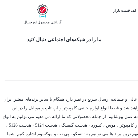
کف قیمت بازار
گارانتی محصول اورجینال
ما را در شبکه‌های اجتماعی دنبال کنید
عالی و ضمانت ارسال سریع در نظر دارد همگام با سایر برندهای معتبر ایران
د شد و قطعا انواع لوازم جانبی کامپیوتر و لپ تاپ و موبایل را در این
ه عمل بپوشانیم. از جمله محصولاتی که ما ارائه می دهیم می توانیم به انواع
ر کامپیوتر ،
موس
،
کیبورد
،
هدست گیمینگ
، هدست 5124 ، هدست 5126 ،
م ترین برند ها می توانیم به :
تسکو
،
پی نت
و
موکسوم
اشاره کنیم. شما