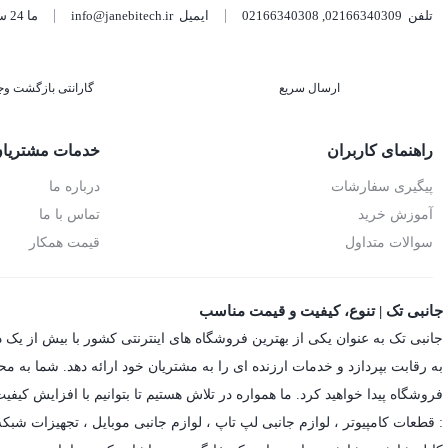
تلفن
02166340309
,
02166340308
ایمیل
info@janebitech.ir
ما 24 ساعته 7 روز هفته پاسخگوی شما هستیم.
ارسال سریع
گارانتی بازگشت وج
راهنمای کاربران
خدمات مشتریا
پیگیری سفارشات
درباره ما
آموزش خرید
تماس با ما
سوالات متداول
قیمت همکار
جانبی تک | تنوع، کیفیت و قیمت مناسب
جانبی تک به عنوان یکی از بهترین فروشگاه های اینترنتی کشور با بیش از یک 
به رقابت بپردازد و خدمات ارزنده ای را به مشتریان خود ارائه دهد. شما به م
فروشگاه پیدا خواهید کرد. ما همواره در تلاش هستیم تا بتوانیم با افزایش کی
: قطعات کامپیوتر ،
لوازم جانبی لپ تاپ
،
لوازم جانبی موبایل
،
تجهیزات شبکه