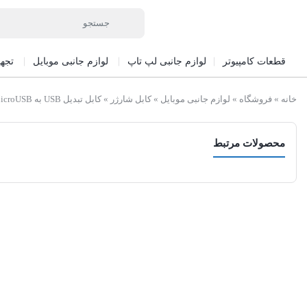
قطعات کامپیوتر
لوازم جانبی لپ تاپ
لوازم جانبی موبایل
تجه
خانه
»
فروشگاه
»
لوازم جانبی موبایل
»
کابل شارژر
»
کابل تبدیل USB به MicroUSB نیتو مدل NT-UC042 طول 1 متر
محصولات مرتبط