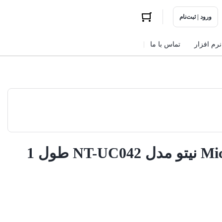
ورود | ثبت‌نام
نرم افزار
تماس با ما
کابل تبدیل USB به MicroUSB نیتو مدل NT-UC042 طول 1