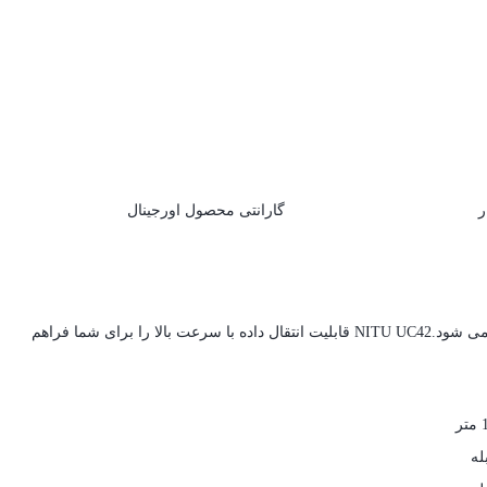
ر
گارانتی محصول اورجینال
طول کابل نیتو UC42 میکرو 100 سانتی متر است.NITU UC42 دارای روکشی از جنس PVC است.نیتو UC42 دارای عایق حرارتی است و باعث شارز ایمن می شود.NITU UC42 قابلیت انتقال داده با سرعت بالا را برای شما فراهم
متر
له