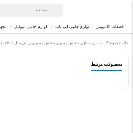
قطعات کامپیوتر
لوازم جانبی لپ تاپ
لوازم جانبی موبایل
تجه
خانه
»
فروشگاه
»
ذخیره سازی
»
فلش مموری
»
فلش مموری وریتی مدل V812 ظرفیت 32 گیگابایت
محصولات مرتبط