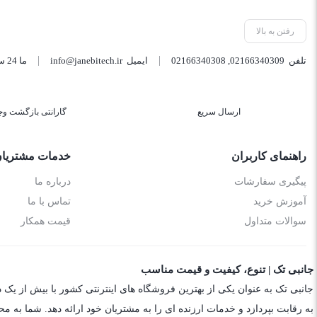
رفتن به بالا
تلفن
02166340309
,
02166340308
ایمیل
info@janebitech.ir
ما 24 ساعته 7 روز هفته پاسخگوی شما هستیم.
ارسال سریع
گارانتی بازگشت وج
راهنمای کاربران
خدمات مشتریا
پیگیری سفارشات
درباره ما
آموزش خرید
تماس با ما
سوالات متداول
قیمت همکار
جانبی تک | تنوع، کیفیت و قیمت مناسب
جانبی تک به عنوان یکی از بهترین فروشگاه های اینترنتی کشور با بیش از یک 
به رقابت بپردازد و خدمات ارزنده ای را به مشتریان خود ارائه دهد. شما به م